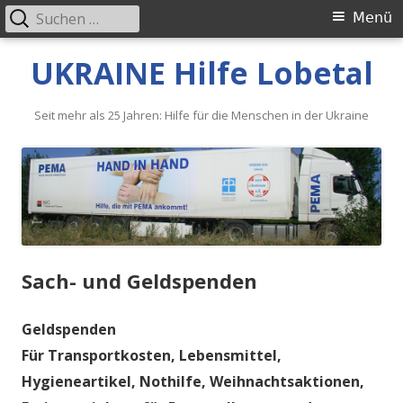
Suche
Primäres
Menü
nach:
Menü
Springe
UKRAINE Hilfe Lobetal
zum
Inhalt
Seit mehr als 25 Jahren: Hilfe für die Menschen in der Ukraine
Sach- und Geldspenden
Geldspenden
Für Transportkosten, Lebensmittel,
Hygieneartikel, Nothilfe, Weihnachtsaktionen,