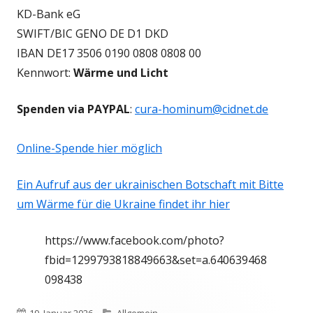
KD-Bank eG
SWIFT/BIC GENO DE D1 DKD
IBAN DE17 3506 0190 0808 0808 00
Kennwort:
Wärme und Licht
Spenden via PAYPAL
:
cura-hominum@cidnet.de
Online-Spende hier möglich
Ein Aufruf aus der ukrainischen Botschaft mit Bitte
um Wärme für die Ukraine findet ihr hier
https://www.facebook.com/photo?
fbid=1299793818849663&set=a.640639468
098438
Veröffentlicht
Kategorien