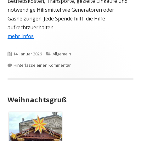
Betriebskosten, Transporte, gezielte Einkäufe und
notwendige Hilfsmittel wie Generatoren oder
Gasheizungen. Jede Spende hilft, die Hilfe
aufrechtzuerhalten.
mehr Infos
Veröffentlicht
Kategorien
14. Januar 2026
Allgemein
am
zu Geöffnet
Hinterlasse einen Kommentar
Weihnachtsgruß