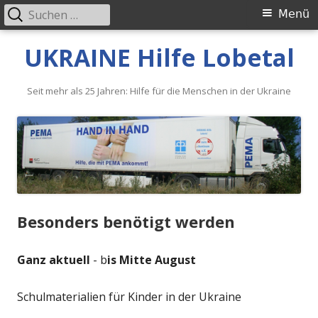
Suche
Primäres
Menü
nach:
Menü
Springe
UKRAINE Hilfe Lobetal
zum
Inhalt
Seit mehr als 25 Jahren: Hilfe für die Menschen in der Ukraine
Besonders benötigt werden
Ganz aktuell
- b
is Mitte August
Schulmaterialien für Kinder in der Ukraine