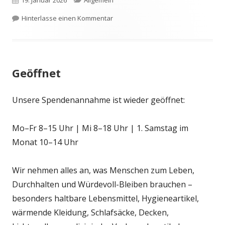
19. Januar 2026
Allgemein
am
zu Wärme und Licht – Hilfe, die jetzt
Hinterlasse einen Kommentar
Geöffnet
Unsere Spendenannahme ist wieder geöffnet:
Mo–Fr 8–15 Uhr | Mi 8–18 Uhr | 1. Samstag im
Monat 10–14 Uhr
Wir nehmen alles an, was Menschen zum Leben,
Durchhalten und Würdevoll-Bleiben brauchen –
besonders haltbare Lebensmittel, Hygieneartikel,
wärmende Kleidung, Schlafsäcke, Decken,