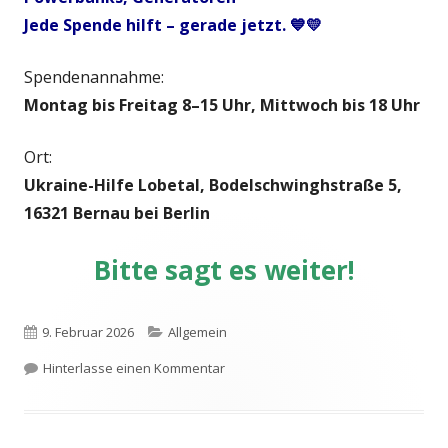
Jede Spende hilft – gerade jetzt. 💙💛
Spendenannahme:
Montag bis Freitag 8–15 Uhr, Mittwoch bis 18 Uhr
Ort:
Ukraine-Hilfe Lobetal, Bodelschwinghstraße 5,
16321 Bernau bei Berlin
Bitte sagt es weiter!
Veröffentlicht
Kategorien
9. Februar 2026
Allgemein
am
zu Ein großes Dankeschön – und eine
Hinterlasse einen Kommentar