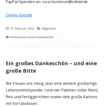
PayPal-Spenden an: cura-hominum@cidnet.de
Online-Spende
Veröffentlicht
Kategorien
13. Februar 2026
Allgemein
am
zu Von „fast leer“ bis „randvoll“ in z
Hinterlasse einen Kommentar
Ein großes Dankeschön – und eine
große Bitte
Wir freuen uns riesig über eine weitere großartige
Lebensmittelspende: rund vier Paletten voller Mehl,
Reis und Fertiggerichten sowie viele große Kartons
mit Vorratsdosen.