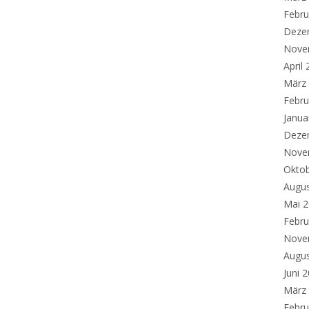
Febru
Deze
Nove
April
März
Febru
Janua
Deze
Nove
Okto
Augu
Mai 
Febru
Nove
Augu
Juni 
März
Febru