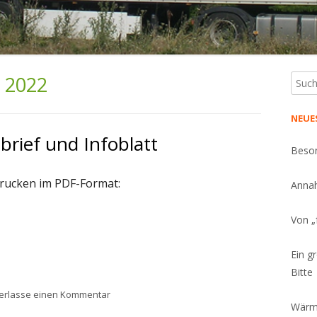
 2022
Such
Ha
nach:
Sei
NEUE
rief und Infoblatt
Beson
rucken im PDF-Format:
Annah
Von „
Ein g
Bitte
zu Neuer Dank-und Infobrief und Infoblatt
terlasse einen Kommentar
Wärme