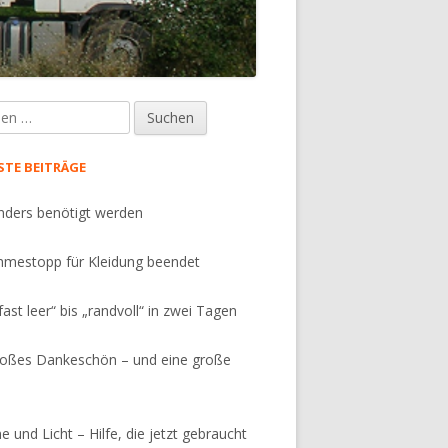
e
upt-
tenleiste
STE BEITRÄGE
ders benötigt werden
mestopp für Kleidung beendet
fast leer“ bis „randvoll“ in zwei Tagen
roßes Dankeschön – und eine große
 und Licht – Hilfe, die jetzt gebraucht