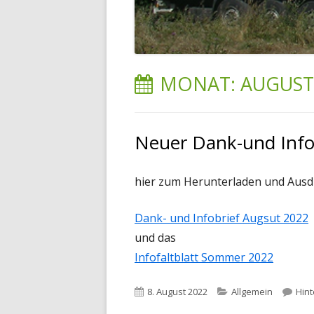
MONAT:
AUGUST
Neuer Dank-und Infob
hier zum Herunterladen und Ausd
Dank- und Infobrief Augsut 2022
und das
Infofaltblatt Sommer 2022
Veröffentlicht
Kategorien
8. August 2022
Allgemein
Hin
am