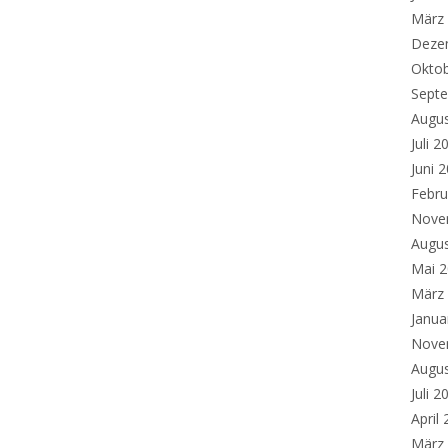
März
Deze
Okto
Sept
Augu
Juli 2
Juni 
Febru
Nove
Augu
Mai 
März
Janua
Nove
Augu
Juli 2
April
März