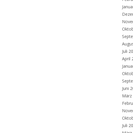
Janua
Deze
Nove
Okto
Sept
Augu
Juli 2
April
Janua
Okto
Sept
Juni 
März
Febru
Nove
Okto
Juli 2
März