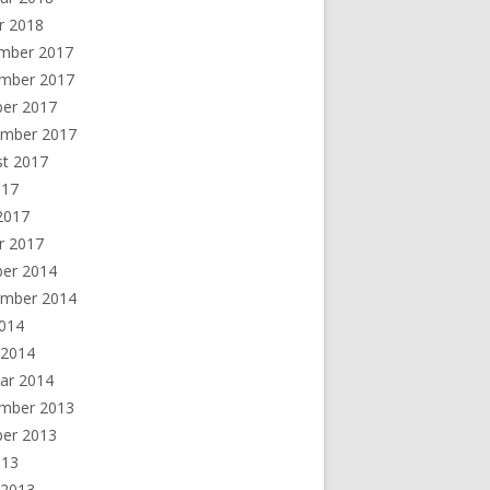
r 2018
mber 2017
mber 2017
ber 2017
ember 2017
st 2017
017
 2017
r 2017
ber 2014
ember 2014
2014
 2014
ar 2014
mber 2013
ber 2013
013
 2013