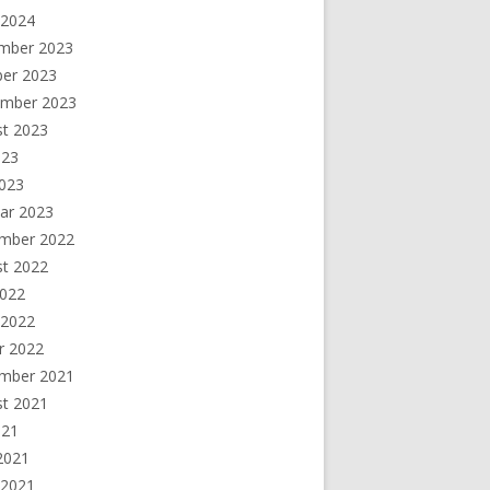
 2024
mber 2023
ber 2023
ember 2023
st 2023
023
2023
ar 2023
mber 2022
st 2022
2022
 2022
r 2022
mber 2021
st 2021
021
 2021
 2021