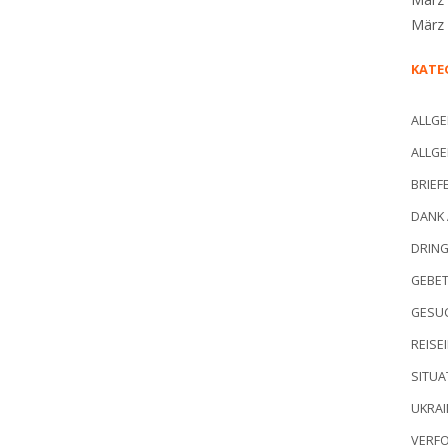
März
KATE
ALLGE
ALLGE
BRIEF
DANK 
DRIN
GEBE
GESU
REISE
SITUA
UKRAI
VERF