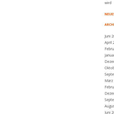
wird
NEUE
ARCH
Juni 
April
Febru
Janua
Deze
Okto
Sept
März
Febru
Deze
Sept
Augu
Juni 