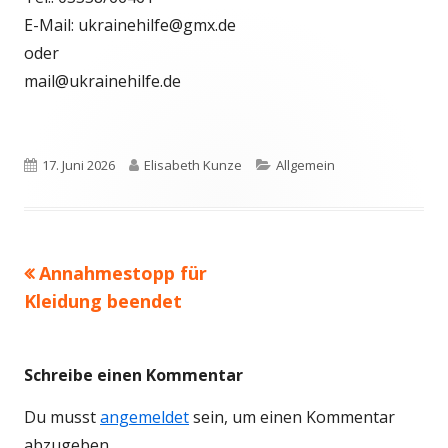
E-Mail: ukrainehilfe@gmx.de
oder
mail@ukrainehilfe.de
Veröffentlicht
Autor
Kategorien
17. Juni 2026
Elisabeth Kunze
Allgemein
am
Vorheriger
Annahmestopp für
Beitrags-
Beitrag:
Kleidung beendet
Navigation
Schreibe einen Kommentar
Du musst
angemeldet
sein, um einen Kommentar
abzugeben.