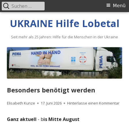
Suche
Primäres
Menü
nach:
Menü
Springe
UKRAINE Hilfe Lobetal
zum
Inhalt
Seit mehr als 25 Jahren: Hilfe für die Menschen in der Ukraine
Besonders benötigt werden
Autor
Veröffentlicht
zu Be
Elisabeth Kunze
17. Juni 2026
Hinterlasse einen Kommentar
am
Ganz aktuell
- b
is Mitte August