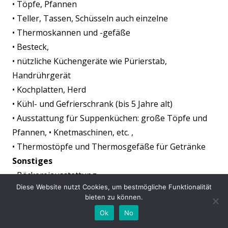
• Töpfe, Pfannen
• Teller, Tassen, Schüsseln auch einzelne
• Thermoskannen und -gefäße
• Besteck,
• nützliche Küchengeräte wie Pürierstab,
Handrührgerät
• Kochplatten, Herd
• Kühl- und Gefrierschrank (bis 5 Jahre alt)
• Ausstattung für Suppenküchen: große Töpfe und
Pfannen, • Knetmaschinen, etc. ,
• Thermostöpfe und Thermosgefäße für Getränke
Sonstiges
• Bäckereiausstattung
Diese Website nutzt Cookies, um bestmögliche Funktionalität
• Fahrzeuge, besonders auch für Notfalleinsätze
bieten zu können.
(Feuerwehr, Krankenwagen, Kühlfahrzeuge zum
Ok
No
Transport gefallener Verteidiger,