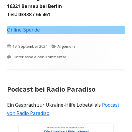
16321 Bernau bei Berlin
Tel.: 03338 / 66 461
Online-Spende
Veröffentlicht
Kategorien
19. September 2024
Allgemein
am
zu Bitte aus der Ukraine
Hinterlasse einen Kommentar
Podcast bei Radio Paradiso
Ein Gespräch zur Ukraine-Hilfe Lobetal als
Podcast
von Radio Paradiso