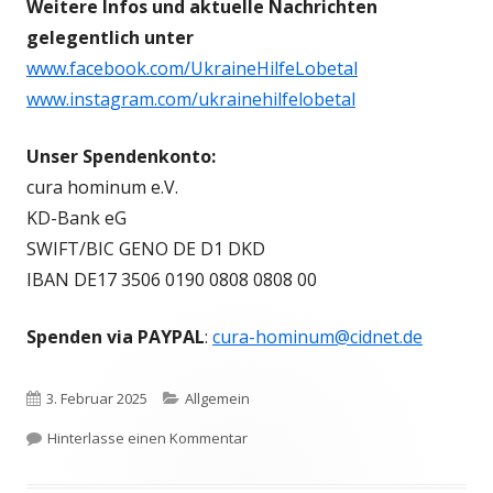
Weitere Infos und aktuelle Nachrichten
gelegentlich unter
www.facebook.com/UkraineHilfeLobetal
www.instagram.com/ukrainehilfelobetal
Unser Spendenkonto:
cura hominum e.V.
KD-Bank eG
SWIFT/BIC GENO DE D1 DKD
IBAN DE17 3506 0190 0808 0808 00
Spenden via PAYPAL
:
cura-hominum@cidnet.de
Veröffentlicht
Kategorien
3. Februar 2025
Allgemein
am
zu Die Hilfe geht weiter
Hinterlasse einen Kommentar