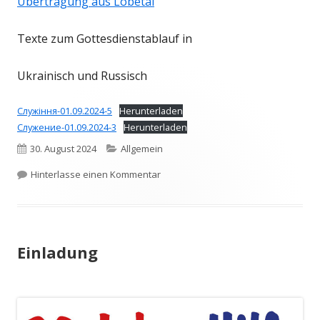
Übertragung aus Lobetal
Texte zum Gottesdienstablauf in
Ukrainisch und Russisch
Служіння-01.09.2024-5
Herunterladen
Служение-01.09.2024-3
Herunterladen
Veröffentlicht
Kategorien
30. August 2024
Allgemein
am
zu Online-Übertragung 30 Jahre Ukrai
Hinterlasse einen Kommentar
Einladung