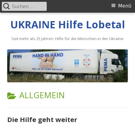
Suche
Primäres
Menü
nach:
Menü
Springe
UKRAINE Hilfe Lobetal
zum
Inhalt
Seit mehr als 25 Jahren: Hilfe für die Menschen in der Ukraine
KATEGORIE:
ALLGEMEIN
Die Hilfe geht weiter