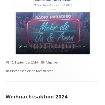
Veröffentlicht
Kategorien
16. September 2024
Allgemein
am
zu Podcast bei Radio Paradiso
Hinterlasse einen Kommentar
Weihnachtsaktion 2024