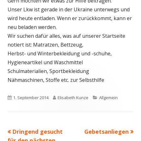
Gern möchten wir etwas zur Hilfe beitragen.
Unser Lkw ist gerade in der Ukraine unterwegs und
wird heute entladen. Wenn er zurückkommt, kann er
neu beladen werden.
Wir suchen dafür alles, was auf unserer Startseite
notiert ist: Matratzen, Bettzeug,
Herbst- und Winterbekleidung und -schuhe,
Hygieneartikel und Waschmittel
Schulmaterialien, Sportbekleidung
Nähmaschinen, Stoffe etc. zur Selbsthilfe
Veröffentlicht
Autor
Kategorien
1. September 2014
Elisabeth Kunze
Allgemein
am
Vorheriger
Nächster
Dringend gesucht
Gebetsanliegen
Beitrags-
Beitrag:
Beitrag
für den nächsten