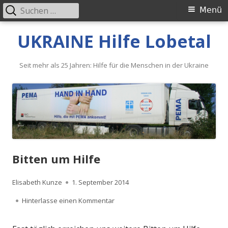
Suche
Primäres
Menü
nach:
Menü
Springe
UKRAINE Hilfe Lobetal
zum
Inhalt
Seit mehr als 25 Jahren: Hilfe für die Menschen in der Ukraine
Bitten um Hilfe
Autor
Veröffentlicht
Elisabeth Kunze
1. September 2014
am
zu Bitten um Hilfe
Hinterlasse einen Kommentar