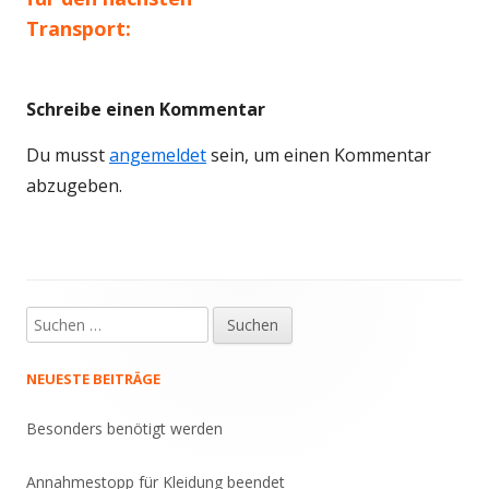
Navigation
Transport:
Schreibe einen Kommentar
Du musst
angemeldet
sein, um einen Kommentar
abzugeben.
Suche
Haupt-
nach:
Seitenleiste
NEUESTE BEITRÄGE
Besonders benötigt werden
Annahmestopp für Kleidung beendet