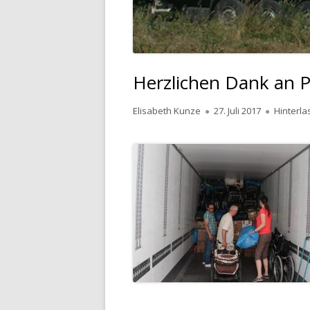
Herzlichen Dank an
Autor
Veröffentlicht
Elisabeth Kunze
27. Juli 2017
Hinterl
am