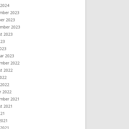
 2024
mber 2023
ber 2023
ember 2023
st 2023
023
2023
ar 2023
mber 2022
st 2022
2022
 2022
r 2022
mber 2021
st 2021
021
 2021
 2021