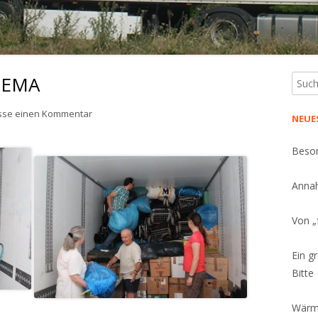
 PEMA
Such
Ha
nach:
Sei
zu Herzlichen Dank an PEMA
asse einen Kommentar
NEUE
Beson
Annah
Von „
Ein g
Bitte
Wärme