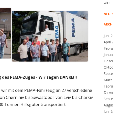
wird
NEUE
ARCH
Juni 
April
Febru
Janua
Deze
Okto
Sept
 des PEMA-Zuges - Wir sagen DANKE!!!
März
Febru
n wir mit dem PEMA-Fahrzeug an 27 verschiedene
Deze
on Chernihiv bis Sewastopol, von Lviv bis Charkiv
Sept
80 Tonnen Hilfsgüter transportiert.
Augu
Juni 