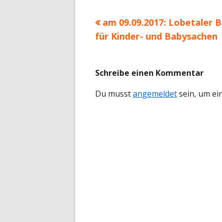
Vorheriger
am 09.09.2017: Lobetaler 
Beitrags-
Beitrag:
für Kinder- und Babysachen
Navigation
Schreibe einen Kommentar
Du musst
angemeldet
sein, um e