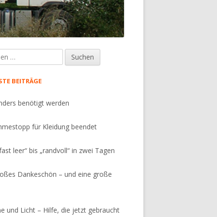
e
upt-
tenleiste
STE BEITRÄGE
ders benötigt werden
mestopp für Kleidung beendet
fast leer“ bis „randvoll“ in zwei Tagen
roßes Dankeschön – und eine große
 und Licht – Hilfe, die jetzt gebraucht