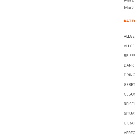
März
KATE
ALLGE
ALLGE
BRIEF
DANK 
DRIN
GEBE
GESU
REISE
SITUA
UKRAI
VERF