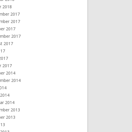
r 2018
mber 2017
mber 2017
ber 2017
ember 2017
st 2017
017
 2017
r 2017
ber 2014
ember 2014
2014
 2014
ar 2014
mber 2013
ber 2013
013
 2013