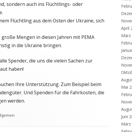
nd, sondern auch ins Flüchtlings- oder
Febru
e.
Deze
inem Flüchtling aus dem Osten der Ukraine, sich
Nove
April
März
r große Mengen in diesen Jahren mit PEMA
Febru
stig in die Ukraine bringen.
Janua
Deze
le Spender, die uns die vielen Sachen zur
Nove
raut haben!
Okto
Augu
rauchen Ihre Unterstützung. Zum Beispiel beim
Mai 
dengüter. Und Spenden für die Fahrkosten, die
Febru
agen werden.
Nove
Augu
ategorien
llgemein
Juni 
März
Febru