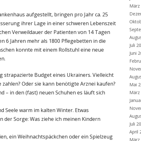
März
Deze
ankenhaus aufgestellt, bringen pro Jahr ca. 25
Okto
esserung ihrer Lage in einer schweren Lebenszeit
Sept
lichen Verweildauer der Patienten von 14 Tagen
Augu
en 6 Jahren mehr als 1800 Pflegebetten in die
Juli 2
schen konnte mit einem Rollstuhl eine neue
Juni 
en.
Febru
Nove
g strapazierte Budget eines Ukrainers. Vielleicht
Augu
e zahlen? Oder sie kann benötigte Arznei kaufen?
Mai 
 – in den (fast) neuen Schuhen es läuft sich
März
Janua
Nove
nd Seele warm im kalten Winter. Etwas
Augu
on der Sorge: Was ziehe ich meinen Kindern
Juli 2
April
lien, ein Weihnachtspäckchen oder ein Spielzeug
März