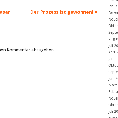
Janua
Nächster
Basar
Der Prozess ist gewonnen!
Deze
Beitrag
Nove
Okto
Sept
Augu
Juli 2
inen Kommentar abzugeben.
April
Janua
Okto
Sept
Juni 
März
Febru
Nove
Okto
Juli 2
März