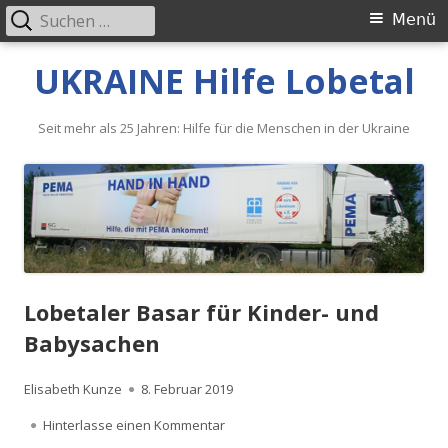
Suche
Primäres
Menü
nach:
Menü
Springe
UKRAINE Hilfe Lobetal
zum
Inhalt
Seit mehr als 25 Jahren: Hilfe für die Menschen in der Ukraine
Lobetaler Basar für Kinder- und
Babysachen
Autor
Veröffentlicht
Elisabeth Kunze
8. Februar 2019
am
zu Lobetaler Basar für Kinder- und
Hinterlasse einen Kommentar