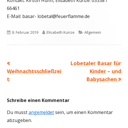
Kontakt: Kirstin Huhn, Elisabeth Kunze: 03338 /
66461
E-Mail: basar- lobetal@feuerflamme.de
Veröffentlicht
Autor
Kategorien
8. Februar 2019
Elisabeth Kunze
Allgemein
am
Vorheriger
Nächster
Lobetaler Basar für
Beitrags-
Beitrag:
Beitrag
Weihnachtsschließzei
Kinder – und
Navigation
t
Babysachen
Schreibe einen Kommentar
Du musst
angemeldet
sein, um einen Kommentar
abzugeben.